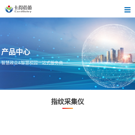
产
品
中
心
智
慧
政
企
&
智
慧
校
园
一
站
式
服
务
商
指纹采集仪